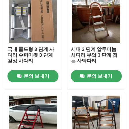
공장 여행
품질 관리
국내 폴드형 3 단계 사
세대 3 단계 알루미늄
연락주세요
다리 슈퍼마켓 3 단계
사다리 부엌 3 단계 접
걸상 사다리
는 사닥다리
인용문을 요구하세요
문의 보내기
문의 보내기
탄소강판
탄소 강철 스트립
탄소강 철근