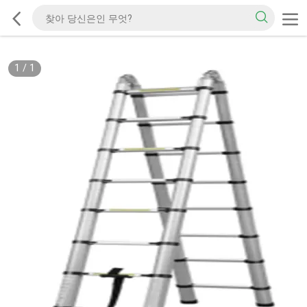
1
/
1