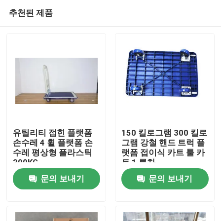
추천된 제품
유틸리티 접힌 플랫폼
150 킬로그램 300 킬로
손수레 4 휠 플랫폼 손
그램 강철 핸드 트럭 플
수레 평상형 플라스틱
랫폼 접이식 카트 툴 카
집
300KG
트 1 륜차
문의 보내기
문의 보내기
제품
우리에 대하여