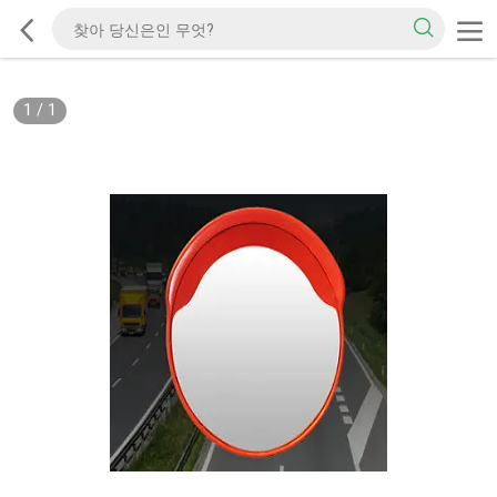
1
/
1