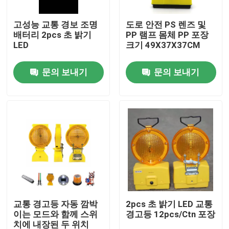
고성능 교통 경보 조명
도로 안전 PS 렌즈 및
공장 여행
배터리 2pcs 초 밝기
PP 램프 몸체 PP 포장
LED
크기 49X37X37CM
품질 관리
문의 보내기
문의 보내기
연락주세요
인용문을 요구하세요
탄소강판
탄소 강철 스트립
교통 경고등 자동 깜박
2pcs 초 밝기 LED 교통
이는 모드와 함께 스위
경고등 12pcs/Ctn 포장
탄소강 철근
치에 내장된 두 위치